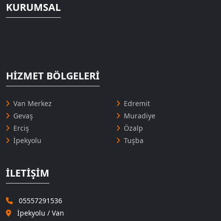
KURUMSAL
Deniz Kombi Servisi, Van genelinde şeffaf fiyat ve 1 yıl parça
garantisiyle hizmet veren lider teknik servistir.
HIZMET BÖLGELERI
Van Merkez
Edremit
Gevaş
Muradiye
Erciş
Özalp
İpekyolu
Tuşba
İLETIŞIM
05557291536
İpekyolu / Van