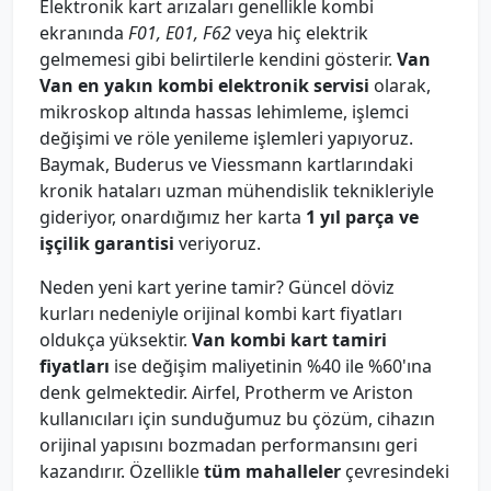
Elektronik kart arızaları genellikle kombi
ekranında
F01, E01, F62
veya hiç elektrik
gelmemesi gibi belirtilerle kendini gösterir.
Van
Van en yakın kombi elektronik servisi
olarak,
mikroskop altında hassas lehimleme, işlemci
değişimi ve röle yenileme işlemleri yapıyoruz.
Baymak, Buderus ve Viessmann kartlarındaki
kronik hataları uzman mühendislik teknikleriyle
gideriyor, onardığımız her karta
1 yıl parça ve
işçilik garantisi
veriyoruz.
Neden yeni kart yerine tamir? Güncel döviz
kurları nedeniyle orijinal kombi kart fiyatları
oldukça yüksektir.
Van kombi kart tamiri
fiyatları
ise değişim maliyetinin %40 ile %60'ına
denk gelmektedir. Airfel, Protherm ve Ariston
kullanıcıları için sunduğumuz bu çözüm, cihazın
orijinal yapısını bozmadan performansını geri
kazandırır. Özellikle
tüm mahalleler
çevresindeki